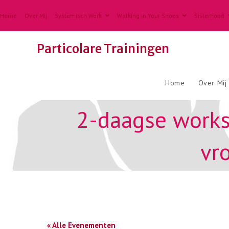
Ga
Home
Over Mij
Systemisch Werk
Walking In Your Shoes
Sisterhood
naar
inhoud
Particolare Trainingen
Home
Over Mij
2-daagse worksh
vr
« Alle Evenementen