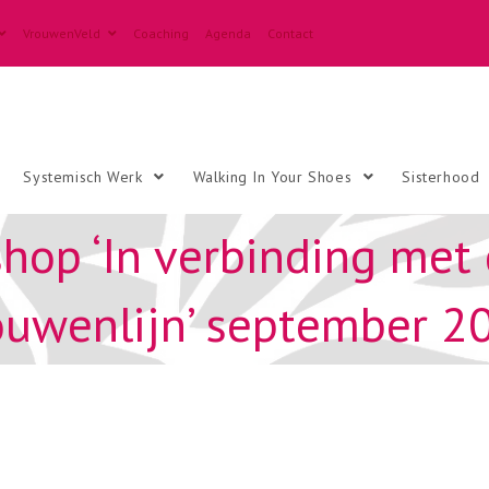
VrouwenVeld
Coaching
Agenda
Contact
Systemisch Werk
Walking In Your Shoes
Sisterhood
op ‘In verbinding met 
ouwenlijn’ september 2