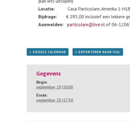
(kan iets uitlopen)
Locatie:
Casa Particolare, Amerika 1-H18
Bijdrage:
€ 285,00 inclusief een lekkere gezon
Aanmelden:
particolare@live.nl
of 06-1206
+ GOOGLE CALENDAR
+ EXPORTEREN NAAR ICAL
Gegevens
Begin:
september 19 |10:00
Einde:
september 20 |17:30