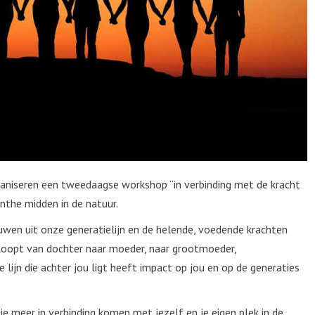
ganiseren een tweedaagse workshop “in verbinding met de kracht
enthe midden in de natuur.
wen uit onze generatielijn en de helende, voedende krachten
jn loopt van dochter naar moeder, naar grootmoeder,
lijn die achter jou ligt heeft impact op jou en op de generaties
e meer in verbinding komen met jezelf en je eigen plek in de