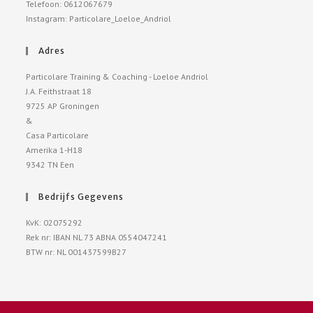
Telefoon: 0612067679
Instagram: Particolare_Loeloe_Andriol
Adres
Particolare Training & Coaching - Loeloe Andriol
J.A. Feithstraat 18
9725 AP Groningen
&
Casa Particolare
Amerika 1-H18
9342 TN Een
Bedrijfs Gegevens
KvK: 02075292
Rek nr: IBAN NL 73 ABNA 0554047241
BTW nr: NL 001437599B27