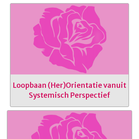
Loopbaan (Her)Orientatie vanuit
Systemisch Perspectief