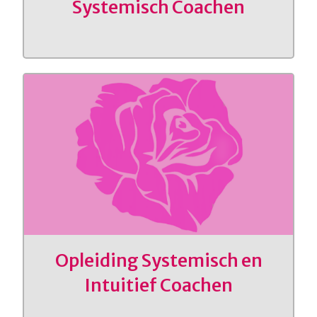
Systemisch Coachen
Opleiding Systemisch en
Intuitief Coachen