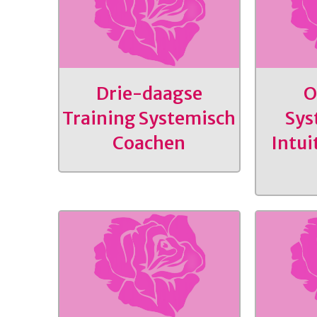
Drie-daagse
O
Training Systemisch
Sys
Coachen
Intui