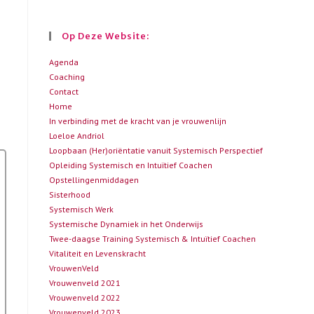
Op Deze Website:
Agenda
Coaching
Contact
Home
In verbinding met de kracht van je vrouwenlijn
Loeloe Andriol
Loopbaan (Her)oriëntatie vanuit Systemisch Perspectief
Opleiding Systemisch en Intuïtief Coachen
Opstellingenmiddagen
Sisterhood
Systemisch Werk
Systemische Dynamiek in het Onderwijs
Twee-daagse Training Systemisch & Intuïtief Coachen
Vitaliteit en Levenskracht
VrouwenVeld
Vrouwenveld 2021
Vrouwenveld 2022
Vrouwenveld 2023