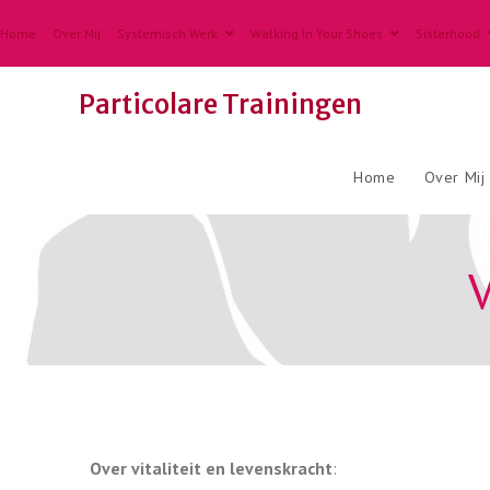
Home
Over Mij
Systemisch Werk
Walking In Your Shoes
Sisterhood
Particolare Trainingen
Home
Over Mij
V
Over vitaliteit en levenskracht
: