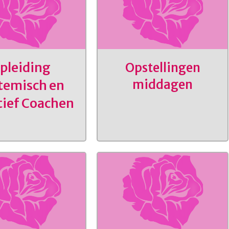
pleiding
Opstellingen
middagen
temisch en
tief Coachen